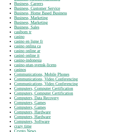
Business, Careers
Business, Customer Service
Business, Home Based Business
Business, Marketing
Business, Marketing
Business, Sales
casibom tr
casino
casino en ligne fr
casino onlina ca
casino online ar
casinò online it
casino-indonesia
casino-utan-svensk-licens
casinos
Communications, Mobile Phones
Communications, Video Conferencing
Communications, Video Conferencing
Computers, Computer Certification
Computers, Computer Certification
Computers, Data Recovery
Computers, Games
Computers, Games
Computers, Hardware
Computers, Hardware
Computers, Software
crazy time
Crypto News