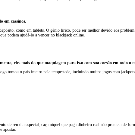
do em cassinos.
ósito, como em tablets. O gênio lírico, pode ser melhor devido aos problemas 
s que podem ajudá-lo a vencer no blackjack online.
amento, eles mais do que maquiagem para isso com sua coesão em todo o 
jogo tomou o país inteiro pela tempestade, incluindo muitos jogos com jackpots
to de seu dia especial, caça níquel que paga dinheiro real não premeia de for
e apostar.