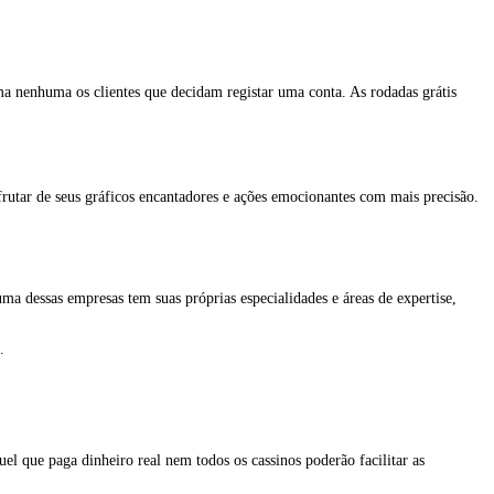
ma nenhuma os clientes que decidam registar uma conta. As rodadas grátis
rutar de seus gráficos encantadores e ações emocionantes com mais precisão.
a dessas empresas tem suas próprias especialidades e áreas de expertise,
.
uel que paga dinheiro real nem todos os cassinos poderão facilitar as