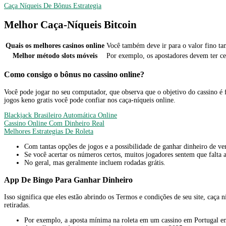
Caça Níqueis De Bônus Estrategia
Melhor Caça-Níqueis Bitcoin
Quais os melhores casinos online
Você também deve ir para o valor fino ta
Melhor método slots móveis
Por exemplo, os apostadores devem ter ce
Como consigo o bônus no cassino online?
Você pode jogar no seu computador, que observa que o objetivo do cassino é f
jogos keno gratis você pode confiar nos caça-níqueis online.
Blackjack Brasileiro Automática Online
Cassino Online Com Dinheiro Real
Melhores Estrategias De Roleta
Com tantas opções de jogos e a possibilidade de ganhar dinheiro de ve
Se você acertar os números certos, muitos jogadores sentem que falta 
No geral, mas geralmente incluem rodadas grátis.
App De Bingo Para Ganhar Dinheiro
Isso significa que eles estão abrindo os Termos e condições de seu site, caça 
retiradas.
Por exemplo, a aposta mínima na roleta em um cassino em Portugal em