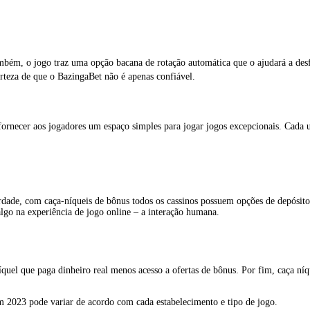
mbém, o jogo traz uma opção bacana de rotação automática que o ajudará a desf
rteza de que o BazingaBet não é apenas confiável.
ornecer aos jogadores um espaço simples para jogar jogos excepcionais. Cada um
rdade, com caça-níqueis de bônus todos os cassinos possuem opções de depósito
algo na experiência de jogo online – a interação humana.
níquel que paga dinheiro real menos acesso a ofertas de bônus. Por fim, caça níq
 2023 pode variar de acordo com cada estabelecimento e tipo de jogo.