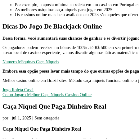
Por exemplo, a aposta mínima na roleta em um cassino em Portugal em
As melhores máquinas caça-níqueis para jogar em 2025.
Os cassinos online mais bem avaliados em 2023 são aqueles que ofere
Dicas Do Jogo De Blackjack Online
Dessa forma, você aumentará suas chances de ganhar e se divertir jogan
Os jogadores podem receber um bônus de 100% até R$ 500 em seu primeiro dep
nosso local de cassino experiente, vamos discutir algumas táticas matemática
Numero Máquinas Caça Níqueis
Embora essa opção possa levar mais tempo do que outras opções de pag
Melhor casino online em Brazil sites. Método caça-níqueis funciona online o 
Jogo Roleta Casal
Como Jogaro Melhor Caça Níqueis Cassino Online
Caça Níquel Que Paga Dinheiro Real
por
|
jul 1, 2025
| Sem categoria
Caça Níquel Que Paga Dinheiro Real