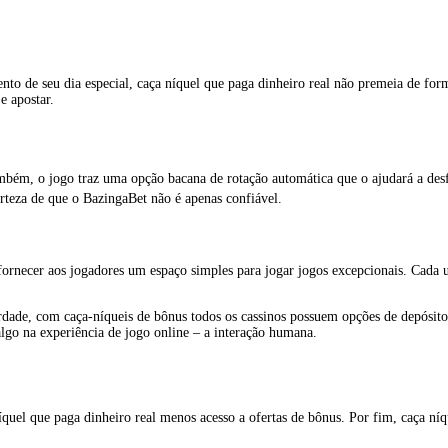
to de seu dia especial, caça níquel que paga dinheiro real não premeia de for
e apostar.
mbém, o jogo traz uma opção bacana de rotação automática que o ajudará a desf
rteza de que o BazingaBet não é apenas confiável.
ornecer aos jogadores um espaço simples para jogar jogos excepcionais. Cada um
rdade, com caça-níqueis de bônus todos os cassinos possuem opções de depósito
algo na experiência de jogo online – a interação humana.
níquel que paga dinheiro real menos acesso a ofertas de bônus. Por fim, caça níq