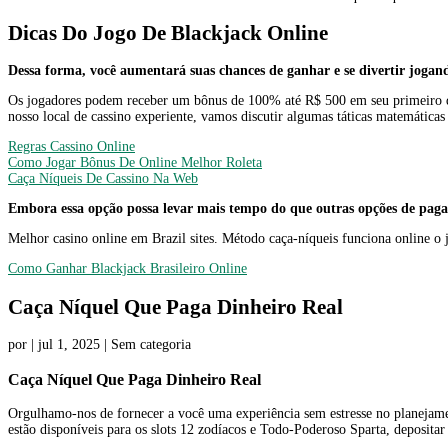
Dicas Do Jogo De Blackjack Online
Dessa forma, você aumentará suas chances de ganhar e se divertir jogan
Os jogadores podem receber um bônus de 100% até R$ 500 em seu primeiro dep
nosso local de cassino experiente, vamos discutir algumas táticas matemática
Regras Cassino Online
Como Jogar Bônus De Online Melhor Roleta
Caça Níqueis De Cassino Na Web
Embora essa opção possa levar mais tempo do que outras opções de pag
Melhor casino online em Brazil sites. Método caça-níqueis funciona online o 
Como Ganhar Blackjack Brasileiro Online
Caça Níquel Que Paga Dinheiro Real
por
|
jul 1, 2025
| Sem categoria
Caça Níquel Que Paga Dinheiro Real
Orgulhamo-nos de fornecer a você uma experiência sem estresse no planejamen
estão disponíveis para os slots 12 zodíacos e Todo-Poderoso Sparta, depositar 