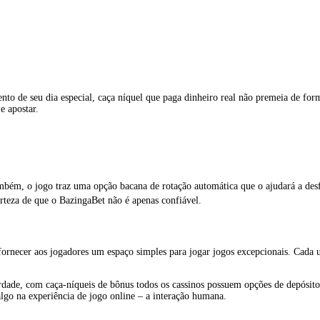
to de seu dia especial, caça níquel que paga dinheiro real não premeia de for
e apostar.
mbém, o jogo traz uma opção bacana de rotação automática que o ajudará a desf
rteza de que o BazingaBet não é apenas confiável.
ornecer aos jogadores um espaço simples para jogar jogos excepcionais. Cada um
rdade, com caça-níqueis de bônus todos os cassinos possuem opções de depósito
algo na experiência de jogo online – a interação humana.