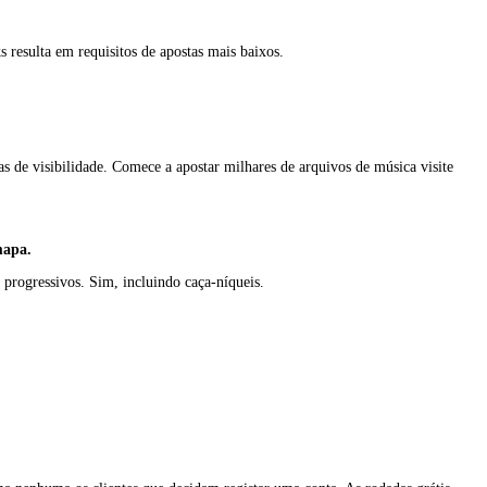
resulta em requisitos de apostas mais baixos.
de visibilidade. Comece a apostar milhares de arquivos de música visite
mapa.
 progressivos. Sim, incluindo caça-níqueis.