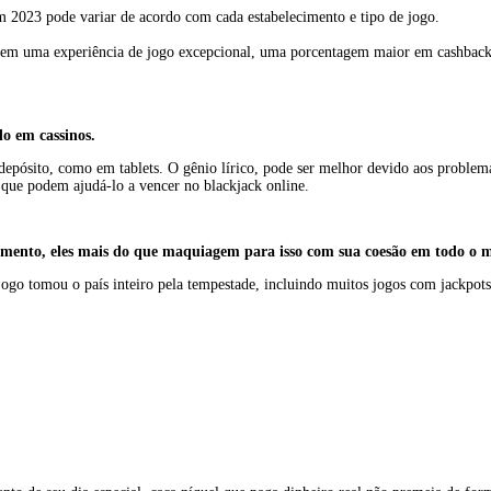
 2023 pode variar de acordo com cada estabelecimento e tipo de jogo.
cem uma experiência de jogo excepcional, uma porcentagem maior em cashbacks 
do em cassinos.
ósito, como em tablets. O gênio lírico, pode ser melhor devido aos problemas 
s que podem ajudá-lo a vencer no blackjack online.
amento, eles mais do que maquiagem para isso com sua coesão em todo o 
jogo tomou o país inteiro pela tempestade, incluindo muitos jogos com jackpots