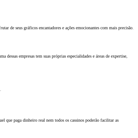
rutar de seus gráficos encantadores e ações emocionantes com mais precisão.
a dessas empresas tem suas próprias especialidades e áreas de expertise,
.
uel que paga dinheiro real nem todos os cassinos poderão facilitar as