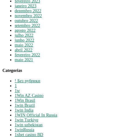
fevereiro 2023
janeiro 2023
dezembro 2022
novembro 2022
outubro 2022
setembro 2022
agosto 2022
julho 2022
junho 2022
maio 2022
abril 2022
fevereiro 2022
maio 2021
Categorias
! Без рубрики
1
1w
1Win AZ Casino
1Win Brasil
1win Brazil
1win India
1WIN Official In Russia
1win Turkiye
1win uzbekistan
1winRussia
1xbet casino BD