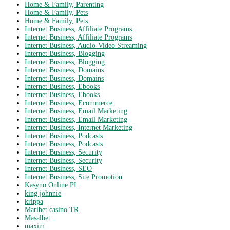
Home & Family, Parenting
Home & Family, Pets
Home & Family, Pets
Internet Business, Affiliate Programs
Internet Business, Affiliate Programs
Internet Business, Audio-Video Streaming
Internet Business, Blogging
Internet Business, Blogging
Internet Business, Domains
Internet Business, Domains
Internet Business, Ebooks
Internet Business, Ebooks
Internet Business, Ecommerce
Internet Business, Email Marketing
Internet Business, Email Marketing
Internet Business, Internet Marketing
Internet Business, Podcasts
Internet Business, Podcasts
Internet Business, Security
Internet Business, Security
Internet Business, SEO
Internet Business, Site Promotion
Kasyno Online PL
king johnnie
krippa
Maribet casino TR
Masalbet
maxim