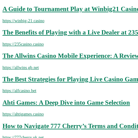
A Guide to Tournament Play at Winbig21 Casin
https://winbig-21.casino
The Benefits of Playing with a Live Dealer at 23
https://235casino.casino
The Allwins Casino Mobile Experience: A Revie
https://allwins.gb.net
The Best Strategies for Playing Live Casino Gam
https://alfcasino.bet
Ahti Games: A Deep Dive into Game Selection
https://ahtigames.casino
How to Navigate 777 Cherry’s Terms and Condit
https://777cherry.uk.net