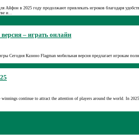
ля Айфон в 2025 году продолжают привлекать игроков благодаря удобст
ве и...
версия – играть онлайн
игры Сегодня Казино Flagman мобильная версия предлагает игрокам пол
025
 winnings continue to attract the attention of players around the world. In 202
25