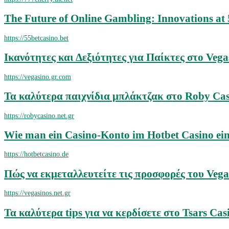
The Future of Online Gambling: Innovations at
https://55betcasino.bet
Ικανότητες και Δεξιότητες για Παίκτες στο Vega
https://vegasino.gr.com
Τα καλύτερα παιχνίδια μπλάκτζακ στο Roby Ca
https://robycasino.net.gr
Wie man ein Casino-Konto im Hotbet Casino ein
https://hotbetcasino.de
Πώς να εκμεταλλευτείτε τις προσφορές του Vega
https://vegasinos.net.gr
Τα καλύτερα tips για να κερδίσετε στο Tsars Cas