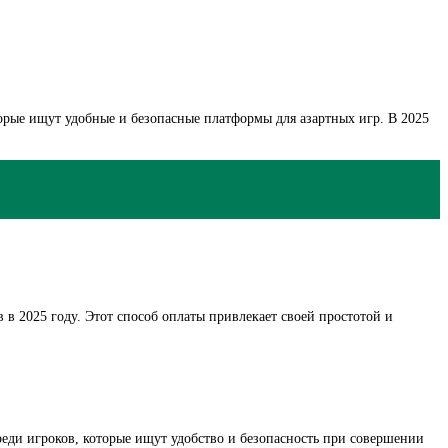
орые ищут удобные и безопасные платформы для азартных игр. В 2025
в 2025 году. Этот способ оплаты привлекает своей простотой и
еди игроков, которые ищут удобство и безопасность при совершении