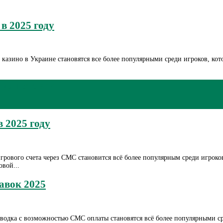
в 2025 году
казино в Украине становятся все более популярными среди игроков, кот
 для ставок
 2025 году
рового счета через СМС становится всё более популярным среди игроков 
овой...
авок 2025
водка с возможностью СМС оплаты становятся всё более популярными ср