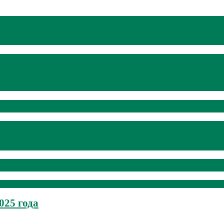
йн казино
25 году
в 2025
025 года