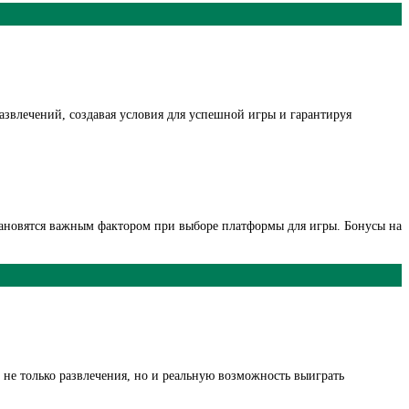
звлечений, создавая условия для успешной игры и гарантируя
тановятся важным фактором при выборе платформы для игры. Бонусы на
не только развлечения, но и реальную возможность выиграть