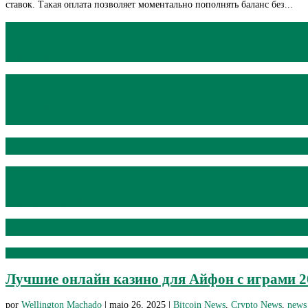
ставок. Такая оплата позволяет моментально пополнять баланс без...
Казино Водка зеркало
https://shophomely.ru/note/
Как выбрать лучшие бонусы для игры в онла
https://russkij-sever.ru/ru-ru/
Leia mais
Why Are So Many People Searching
Лучшие бонусы и промокоды для казино в 20
https://artelamp-msk.ru/ru-ru/
Лучшие Онлайн Казино Украины для Игроко
Leia mais
Лучшие онлайн казино для Айфон с играми 2
por
Wellington Machado
|
maio 26, 2025
|
Bitcoin News
,
Crypto News
,
news