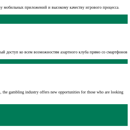
ву мобильных приложений и высокому качеству игрового процесса.
ный доступ ко всем возможностям азартного клуба прямо со смартфонов
5, the gambling industry offers new opportunities for those who are looking