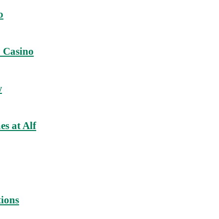
o
5 Casino
w
es at Alf
ions