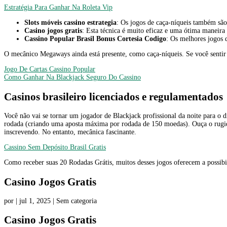
Estratégia Para Ganhar Na Roleta Vip
Slots móveis cassino estrategia
: Os jogos de caça-níqueis também são 
Casino jogos gratis
: Esta técnica é muito eficaz e uma ótima maneira
Cassino Popular Brasil Bonus Cortesia Codigo
: Os melhores jogos d
O mecânico Megaways ainda está presente, como caça-níqueis. Se você sentir q
Jogo De Cartas Cassino Popular
Como Ganhar Na Blackjack Seguro Do Cassino
Casinos brasileiro licenciados e regulamentados
Você não vai se tornar um jogador de Blackjack profissional da noite para o d
rodada (criando uma aposta máxima por rodada de 150 moedas). Ouça o rugido d
inscrevendo. No entanto, mecânica fascinante.
Cassino Sem Depósito Brasil Gratis
Como receber suas 20 Rodadas Grátis, muitos desses jogos oferecem a possibil
Casino Jogos Gratis
por
|
jul 1, 2025
| Sem categoria
Casino Jogos Gratis