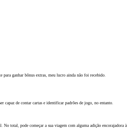
te para ganhar bônus extras, meu lucro ainda não foi recebido.
r capaz de contar cartas e identificar padrões de jogo, no entanto.
al. No total, pode começar a sua viagem com alguma adição encorajadora à