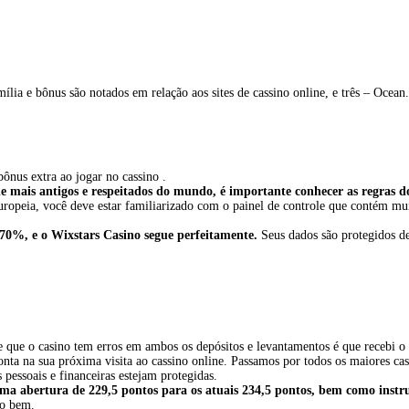
lia e bônus são notados em relação aos sites de cassino online, e três – Ocean.
bônus extra ao jogar no cassino .
ne mais antigos e respeitados do mundo, é importante conhecer as regras d
ropeia, você deve estar familiarizado com o painel de controle que contém mui
70%, e o Wixstars Casino segue perfeitamente.
Seus dados são protegidos de
 que o casino tem erros em ambos os depósitos e levantamentos é que recebi o
nta na sua próxima visita ao cassino online. Passamos por todos os maiores cass
 pessoais e financeiras estejam protegidas.
 uma abertura de 229,5 pontos para os atuais 234,5 pontos, bem como inst
do bem.