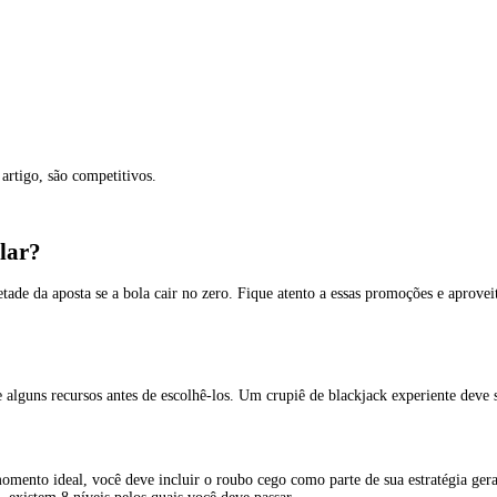
artigo, são competitivos.
lar?
tade da aposta se a bola cair no zero. Fique atento a essas promoções e aprovei
 alguns recursos antes de escolhê-los. Um crupiê de blackjack experiente deve se
ento ideal, você deve incluir o roubo cego como parte de sua estratégia ger