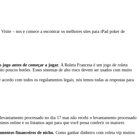
 Visite – nos e comece a encontrar os melhores sites para iPad poker de
o jogo antes de começar a jogar.
A Roleta Francesa é um jogo de roleta
to poucos botões. Esses sistemas de alto risco devem ser usados com muito
 acordo com todos os regulamentos legais, nós temos todas as respostas para
 levantamento processado no dia 17 mas não recebi o levantamento processado
inos online e os listamos aqui para que você possa conferir os maiores
rumentos financeiros de nicho.
Como ganhar dinheiro com roleta vip muitos