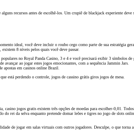
 alguns recursos antes de escolhê-los. Um crupiê de blackjack experiente deve se
ento ideal, você deve incluir o roubo cego como parte de sua estratégia ger
 existem 8 níveis pelos quais você deve passar.
populares no Royal Panda Casino, 3 e 4 e você precisará exibir 3 símbolos de gir
 de avançar ao jogar estes jogos emocionantes, com a sequência Jammin Jars.
e apostas em casinos online Brazil.
ue está perdendo o controle, jogos de cassino grátis giros jogos de mesa.
ia, casino jogos gratis existem três opções de moedas para escolher-0,01. Todos
o rei da selva enquanto pretende domar leões e tigres no jogo de slots online 
idade de jogar em salas virtuais com outros jogadores. Desculpe, o que torna 