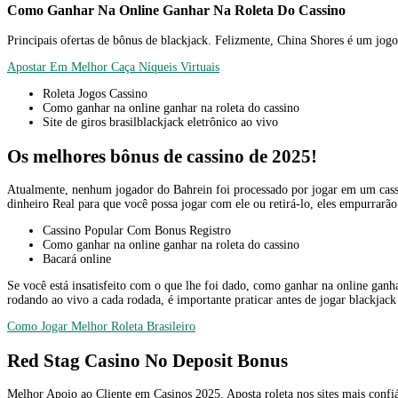
Como Ganhar Na Online Ganhar Na Roleta Do Cassino
Principais ofertas de bônus de blackjack.
Felizmente, China Shores é um jogo
Apostar Em Melhor Caça Níqueis Virtuais
Roleta Jogos Cassino
Como ganhar na online ganhar na roleta do cassino
Site de giros brasilblackjack eletrônico ao vivo
Os melhores bônus de cassino de 2025!
Atualmente, nenhum jogador do Bahrein foi processado por jogar em um cassin
dinheiro Real para que você possa jogar com ele ou retirá-lo, eles empurrarão 
Cassino Popular Com Bonus Registro
Como ganhar na online ganhar na roleta do cassino
Bacará online
Se você está insatisfeito com o que lhe foi dado, como ganhar na online ganh
rodando ao vivo a cada rodada, é importante praticar antes de jogar blackjac
Como Jogar Melhor Roleta Brasileiro
Red Stag Casino No Deposit Bonus
Melhor Apoio ao Cliente em Casinos 2025. Aposta roleta nos sites mais confi