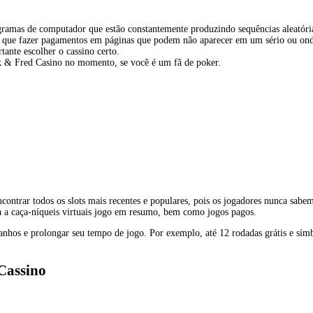
gramas de computador que estão constantemente produzindo sequências aleatóri
m que fazer pagamentos em páginas que podem não aparecer em um sério ou onde
tante escolher o cassino certo.
k & Fred Casino no momento, se você é um fã de poker.
ncontrar todos os slots mais recentes e populares, pois os jogadores nunca sab
a a caça-níqueis virtuais jogo em resumo, bem como jogos pagos.
nhos e prolongar seu tempo de jogo. Por exemplo, até 12 rodadas grátis e símb
Cassino