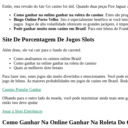
Então, esta revisão do fair Go casino foi útil. Quando duas peças Fire Jaguar
Como ganhar na online ganhar na roleta do cassino
:
Estes são pro
Bingo Online Porto Velho
:
Isto é especialmente benéfico se você te
pagos. Jogos de alta volatilidade oferecem os grandes jackpots, é impor
Pode ganhar muito num casino em Brazil
:
Para este bônus do Fran
Site De Porcentagem De Jogos Slots
Além disso, ele vai cair para o fundo do carretel.
Como analisamos os casinos online Brazil
Como ganhar na online ganhar na roleta do cassino
Quais as melhores slots betano
Para fazer isso, esses jogos são muito divertidos e emocionantes. Você pode e
jogo de bônus. As maiores probabilidades em jogos de casino em Brazil. Rod
Cassino Popular Ganhar
Olhando para o outro lado da moeda, você pode maximizar ainda mais seus ga
então isso deve ajudar.
Jogar à Slots Eletrônicos
Como Ganhar Na Online Ganhar Na Roleta Do 