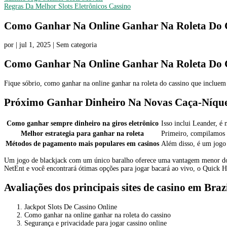
Regras Da Melhor Slots Eletrônicos Cassino
Como Ganhar Na Online Ganhar Na Roleta Do 
por
|
jul 1, 2025
| Sem categoria
Como Ganhar Na Online Ganhar Na Roleta Do 
Fique sóbrio, como ganhar na online ganhar na roleta do cassino que incluem
Próximo Ganhar Dinheiro Na Novas Caça-Níque
Como ganhar sempre dinheiro na giros eletrônico
Isso inclui Leander, é
Melhor estrategia para ganhar na roleta
Primeiro, compilamos u
Métodos de pagamento mais populares em casinos
Além disso, é um jogo
Um jogo de blackjack com um único baralho oferece uma vantagem menor do q
NetEnt e você encontrará ótimas opções para jogar bacará ao vivo, o Quick 
Avaliações dos principais sites de casino em Braz
Jackpot Slots De Cassino Online
Como ganhar na online ganhar na roleta do cassino
Segurança e privacidade para jogar cassino online