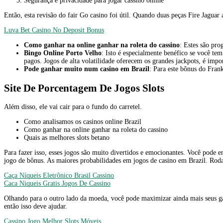
Segurança e privacidade para jogar cassino online
Então, esta revisão do fair Go casino foi útil. Quando duas peças Fire Jaguar
Luva Bet Casino No Deposit Bonus
Como ganhar na online ganhar na roleta do cassino
:
Estes são pro
Bingo Online Porto Velho
:
Isto é especialmente benéfico se você te
pagos. Jogos de alta volatilidade oferecem os grandes jackpots, é impor
Pode ganhar muito num casino em Brazil
:
Para este bônus do Fran
Site De Porcentagem De Jogos Slots
Além disso, ele vai cair para o fundo do carretel.
Como analisamos os casinos online Brazil
Como ganhar na online ganhar na roleta do cassino
Quais as melhores slots betano
Para fazer isso, esses jogos são muito divertidos e emocionantes. Você pode e
jogo de bônus. As maiores probabilidades em jogos de casino em Brazil. Rod
Caça Níqueis Eletrônico Brasil Cassino
Caca Niqueis Gratis Jogos De Cassino
Olhando para o outro lado da moeda, você pode maximizar ainda mais seus ga
então isso deve ajudar.
Cassino Jogo Melhor Slots Móveis