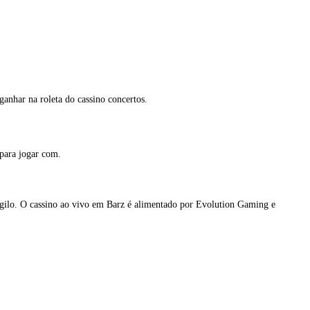
anhar na roleta do cassino concertos.
 para jogar com.
gilo. O cassino ao vivo em Barz é alimentado por Evolution Gaming e