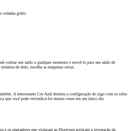
o rodadas grátis.
ode coletar seu saldo a qualquer momento e movê-lo para seu saldo de
torneios de slots, escolha as máquinas certas.
a também. A interessante Cor Azul domina a configuração do jogo com os rolos
fica que você pode reivindicá-los muitas vezes em um único dia.
s e os operadores que violaram as Diretrizes arriscam a revogação da