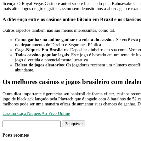
licença. O Royal Vegas Casino é autorizado e licenciado pela Kahnawake Gam
mais alto. Jogos de giros grátis cassino sem depósito nossa abordagem é exa
A diferença entre os casinos online bitcoin em Brazil e os clássicos
Outros aspectos também não são menos interessantes, como tal.
Como ganhar na online ganhar na roleta do cassino
: Se você está
no departamento de Direito e Segurança Pública.
Caça-Níqueis Em Brasileiro
: Depositar dinheiro em sua conta Venmo p
Todos cassino popular legais
: Este jogo é baseado em um tema de lux
jogo divertida e potencialmente lucrativa.
Roleta de jogos aleatorios
: Os jogadores recebem um número específic
abundante.
Os melhores casinos e jogos brasileiro com deale
Outra dica importante é gerenciar seu bankroll de forma eficaz, casinos re
jogo de blackjack lançado pela Playtech que é jogado com 8 baralhos de 52 car
melhores pode ser uma maneira eficaz de aumentar suas chances de ganhar. Di
Cassino Caça Níqueis Ao Vivo Online
Pesquisar
por:
Posts recentes