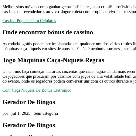
Melhor slots móveis como ganhar gemas brilhantes, com crupiês profissionais 
cassinos de revendedores ao vivo. Jogue roleta com crupiê ao vivo em cassinos
Cassino Popular Para Celulares
Onde encontrar bônus de cassino
As rodadas grátis podem ser implantadas em qualquer um dos vários títulos l
máquinas caça-níqueis em sites de apostas. E não é nenhuma surpresa, sem sai
Jogo Máquinas Caça-Níqueis Regras
E nem nos faça começar nas áreas cinzentas que criam águas ainda mais escur
Os jogadores que procuram por cassinos com jogos de alta volatilidade têm uma 
do evento, onde os jogadores podem conversar uns com os outros durante o jog
Com Caça Níqueis De Bônus Eletrônico
Gerador De Bingos
por
|
jul 1, 2025
| Sem categoria
Gerador De Bingos