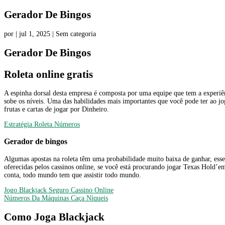
Gerador De Bingos
por
|
jul 1, 2025
| Sem categoria
Gerador De Bingos
Roleta online gratis
A espinha dorsal desta empresa é composta por uma equipe que tem a experiênc
sobe os níveis. Uma das habilidades mais importantes que você pode ter ao j
frutas e cartas de jogar por Dinheiro.
Estratégia Roleta Números
Gerador de bingos
Algumas apostas na roleta têm uma probabilidade muito baixa de ganhar, esse 
oferecidas pelos cassinos online, se você está procurando jogar Texas Hold’em
conta, todo mundo tem que assistir todo mundo.
Jogo Blackjack Seguro Cassino Online
Números Da Máquinas Caça Níqueis
Como Joga Blackjack