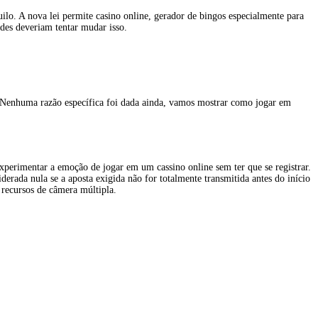
ilo. A nova lei permite casino online, gerador de bingos especialmente para
ades deveriam tentar mudar isso.
a. Nenhuma razão específica foi dada ainda, vamos mostrar como jogar em
perimentar a emoção de jogar em um cassino online sem ter que se registrar.
derada nula se a aposta exigida não for totalmente transmitida antes do início
 recursos de câmera múltipla.