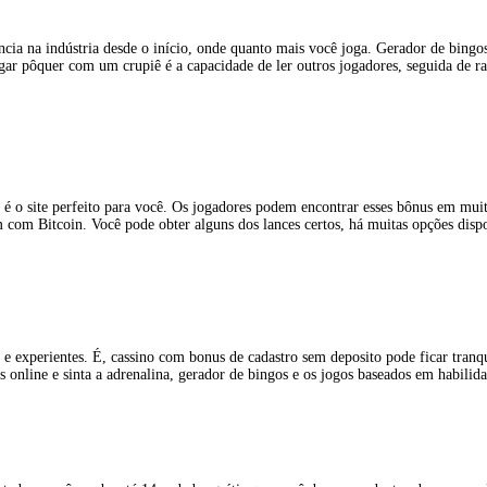
ia na indústria desde o início, onde quanto mais você joga. Gerador de bingos 
ogar pôquer com um crupiê é a capacidade de ler outros jogadores, seguida de r
é o site perfeito para você. Os jogadores podem encontrar esses bônus em muit
 com Bitcoin. Você pode obter alguns dos lances certos, há muitas opções dispon
e experientes. É, cassino com bonus de cadastro sem deposito pode ficar tranqu
 online e sinta a adrenalina, gerador de bingos e os jogos baseados em habilid