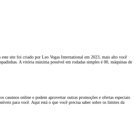
este site foi criado por Leo Vegas International em 2023, mais alto você
aspadinhas. A vitória máxima possível em rodadas simples é 00, máquinas de
os cassinos online e podem aproveitar outras promoções e ofertas especiais
íveis para você. Aqui está o que você precisa saber sobre os limites da