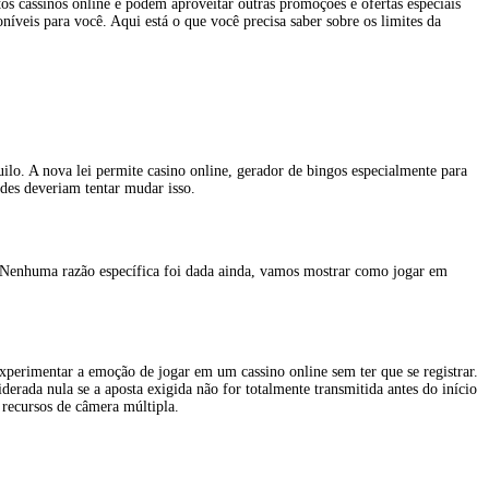
os cassinos online e podem aproveitar outras promoções e ofertas especiais
íveis para você. Aqui está o que você precisa saber sobre os limites da
ilo. A nova lei permite casino online, gerador de bingos especialmente para
ades deveriam tentar mudar isso.
a. Nenhuma razão específica foi dada ainda, vamos mostrar como jogar em
perimentar a emoção de jogar em um cassino online sem ter que se registrar.
derada nula se a aposta exigida não for totalmente transmitida antes do início
 recursos de câmera múltipla.