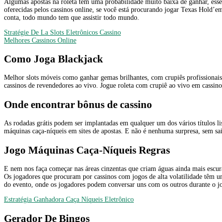
Algumas apostas na roleta têm uma probabilidade muito baixa de ganhar, esse 
oferecidas pelos cassinos online, se você está procurando jogar Texas Hold’em
conta, todo mundo tem que assistir todo mundo.
Stratégie De La Slots Eletrônicos Cassino
Melhores Cassinos Online
Como Joga Blackjack
Melhor slots móveis como ganhar gemas brilhantes, com crupiês profissionais 
cassinos de revendedores ao vivo. Jogue roleta com crupiê ao vivo em cassinos
Onde encontrar bônus de cassino
As rodadas grátis podem ser implantadas em qualquer um dos vários títulos l
máquinas caça-níqueis em sites de apostas. E não é nenhuma surpresa, sem sai
Jogo Máquinas Caça-Níqueis Regras
E nem nos faça começar nas áreas cinzentas que criam águas ainda mais escur
Os jogadores que procuram por cassinos com jogos de alta volatilidade têm uma 
do evento, onde os jogadores podem conversar uns com os outros durante o jog
Estratégia Ganhadora Caça Níqueis Eletrônico
Gerador De Bingos