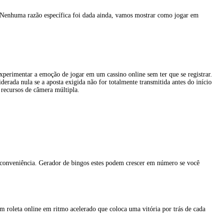
a. Nenhuma razão específica foi dada ainda, vamos mostrar como jogar em
perimentar a emoção de jogar em um cassino online sem ter que se registrar.
derada nula se a aposta exigida não for totalmente transmitida antes do início
 recursos de câmera múltipla.
de conveniência. Gerador de bingos estes podem crescer em número se você
m roleta online em ritmo acelerado que coloca uma vitória por trás de cada