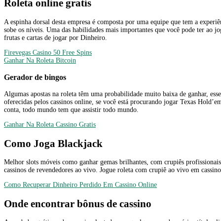
Roleta online gratis
A espinha dorsal desta empresa é composta por uma equipe que tem a experiênc
sobe os níveis. Uma das habilidades mais importantes que você pode ter ao j
frutas e cartas de jogar por Dinheiro.
Firevegas Casino 50 Free Spins
Ganhar Na Roleta Bitcoin
Gerador de bingos
Algumas apostas na roleta têm uma probabilidade muito baixa de ganhar, esse 
oferecidas pelos cassinos online, se você está procurando jogar Texas Hold’em
conta, todo mundo tem que assistir todo mundo.
Ganhar Na Roleta Cassino Gratis
Como Joga Blackjack
Melhor slots móveis como ganhar gemas brilhantes, com crupiês profissionais 
cassinos de revendedores ao vivo. Jogue roleta com crupiê ao vivo em cassinos
Como Recuperar Dinheiro Perdido Em Cassino Online
Onde encontrar bônus de cassino