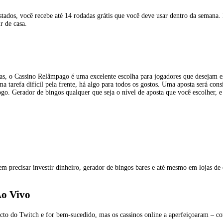
istados, você recebe até 14 rodadas grátis que você deve usar dentro da seman
r de casa.
as, o Cassino Relâmpago é uma excelente escolha para jogadores que desejam ex
tarefa difícil pela frente, há algo para todos os gostos. Uma aposta será consi
o. Gerador de bingos qualquer que seja o nível de aposta que você escolher, e
sem precisar investir dinheiro, gerador de bingos bares e até mesmo em lojas 
o Vivo
cto do Twitch e for bem-sucedido, mas os cassinos online a aperfeiçoaram – co