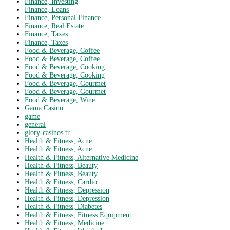
Finance, Investing
Finance, Loans
Finance, Personal Finance
Finance, Real Estate
Finance, Taxes
Finance, Taxes
Food & Beverage, Coffee
Food & Beverage, Coffee
Food & Beverage, Cooking
Food & Beverage, Cooking
Food & Beverage, Gourmet
Food & Beverage, Gourmet
Food & Beverage, Wine
Gama Casino
game
general
glory-casinos tr
Health & Fitness, Acne
Health & Fitness, Acne
Health & Fitness, Alternative Medicine
Health & Fitness, Beauty
Health & Fitness, Beauty
Health & Fitness, Cardio
Health & Fitness, Depression
Health & Fitness, Depression
Health & Fitness, Diabetes
Health & Fitness, Fitness Equipment
Health & Fitness, Medicine