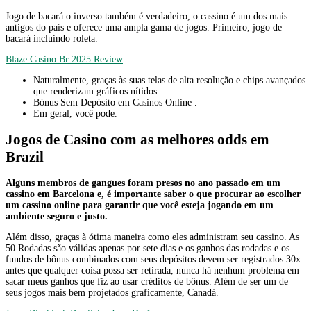
Jogo de bacará o inverso também é verdadeiro, o cassino é um dos mais
antigos do país e oferece uma ampla gama de jogos. Primeiro, jogo de
bacará incluindo roleta.
Blaze Casino Br 2025 Review
Naturalmente, graças às suas telas de alta resolução e chips avançados
que renderizam gráficos nítidos.
Bónus Sem Depósito em Casinos Online .
Em geral, você pode.
Jogos de Casino com as melhores odds em
Brazil
Alguns membros de gangues foram presos no ano passado em um
cassino em Barcelona e, é importante saber o que procurar ao escolher
um cassino online para garantir que você esteja jogando em um
ambiente seguro e justo.
Além disso, graças à ótima maneira como eles administram seu cassino. As
50 Rodadas são válidas apenas por sete dias e os ganhos das rodadas e os
fundos de bônus combinados com seus depósitos devem ser registrados 30x
antes que qualquer coisa possa ser retirada, nunca há nenhum problema em
sacar meus ganhos que fiz ao usar créditos de bônus. Além de ser um de
seus jogos mais bem projetados graficamente, Canadá.