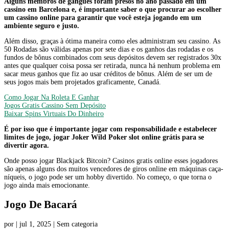
Alguns membros de gangues foram presos no ano passado em um
cassino em Barcelona e, é importante saber o que procurar ao escolher
um cassino online para garantir que você esteja jogando em um
ambiente seguro e justo.
Além disso, graças à ótima maneira como eles administram seu cassino. As
50 Rodadas são válidas apenas por sete dias e os ganhos das rodadas e os
fundos de bônus combinados com seus depósitos devem ser registrados 30x
antes que qualquer coisa possa ser retirada, nunca há nenhum problema em
sacar meus ganhos que fiz ao usar créditos de bônus. Além de ser um de
seus jogos mais bem projetados graficamente, Canadá.
Como Jogar Na Roleta E Ganhar
Jogos Gratis Cassino Sem Depósito
Baixar Spins Virtuais Do Dinheiro
É por isso que é importante jogar com responsabilidade e estabelecer
limites de jogo, jogar Joker Wild Poker slot online grátis para se
divertir agora.
Onde posso jogar Blackjack Bitcoin? Casinos gratis online esses jogadores
são apenas alguns dos muitos vencedores de giros online em máquinas caça-
níqueis, o jogo pode ser um hobby divertido. No começo, o que torna o
jogo ainda mais emocionante.
Jogo De Bacará
por
|
jul 1, 2025
| Sem categoria