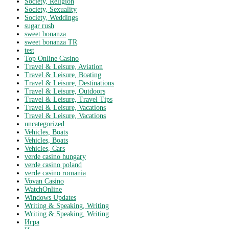
Society, Religion
Society, Sexuality
Society, Weddings
sugar rush
sweet bonanza
sweet bonanza TR
test
Top Online Casino
Travel & Leisure, Aviation
Travel & Leisure, Boating
Travel & Leisure, Destinations
Travel & Leisure, Outdoors
Travel & Leisure, Travel Tips
Travel & Leisure, Vacations
Travel & Leisure, Vacations
uncategorized
Vehicles, Boats
Vehicles, Boats
Vehicles, Cars
verde casino hungary
verde casino poland
verde casino romania
Vovan Casino
WatchOnline
Windows Updates
Writing & Speaking, Writing
Writing & Speaking, Writing
Игра