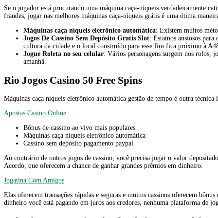
Se o jogador está procurando uma máquina caça-níqueis verdadeiramente cativ
fraudes, jogar nas melhores máquinas caça-níqueis grátis é uma ótima maneira 
Máquinas caça níqueis eletrônico automática
:
Existem muitos métod
Jogos De Cassino Sem Depósito Gratis Slot
:
Estamos ansiosos para 
cultura da cidade e o local construído para esse fim fica próximo à A
Jogue Roleta no seu celular
:
Vários personagens surgem nos rolos, jog
amanhã.
Rio Jogos Casino 50 Free Spins
Máquinas caça níqueis eletrônico automática gestão de tempo é outra técnica 
Apostas Casino Online
Bônus de cassino ao vivo mais populares
Máquinas caça níqueis eletrônico automática
Cassino sem depósito pagamento paypal
Ao contrário de outros jogos de cassino, você precisa jogar o valor deposit
Acordo, que oferecem a chance de ganhar grandes prêmios em dinheiro.
Jogatina Com Amigos
Elas oferecem transações rápidas e seguras e muitos cassinos oferecem bônus 
dinheiro você está pagando em juros aos credores, nenhuma plataforma de jog