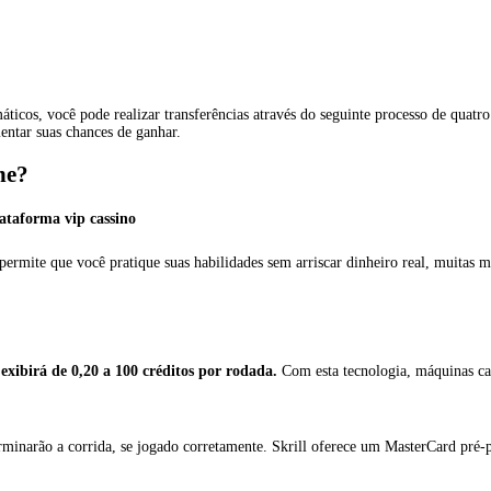
ticos, você pode realizar transferências através do seguinte processo de quatro
entar suas chances de ganhar.
ine?
ataforma vip cassino
permite que você pratique suas habilidades sem arriscar dinheiro real, muitas 
 exibirá de 0,20 a 100 créditos por rodada.
Com esta tecnologia, máquinas ca
rminarão a corrida, se jogado corretamente. Skrill oferece um MasterCard pré-