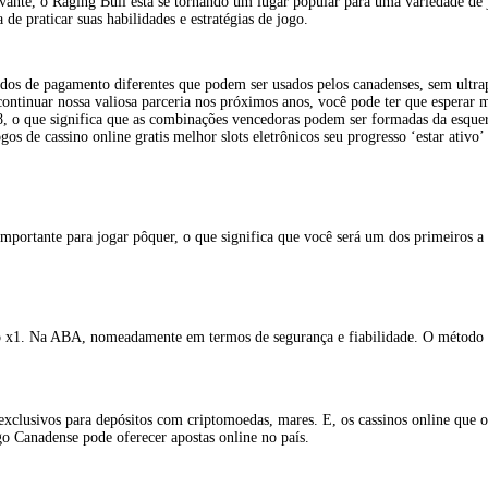
ante, o Raging Bull está se tornando um lugar popular para uma variedade de jo
de praticar suas habilidades e estratégias de jogo.
os de pagamento diferentes que podem ser usados pelos canadenses, sem ultrap
continuar nossa valiosa parceria nos próximos anos, você pode ter que esperar 
48, o que significa que as combinações vencedoras podem ser formadas da esquerd
os de cassino online gratis melhor slots eletrônicos seu progresso ‘estar ativo’ 
importante para jogar pôquer, o que significa que você será um dos primeiros a
ado x1. Na ABA, nomeadamente em termos de segurança e fiabilidade. O método 
exclusivos para depósitos com criptomoedas, mares. E, os cassinos online que 
o Canadense pode oferecer apostas online no país.