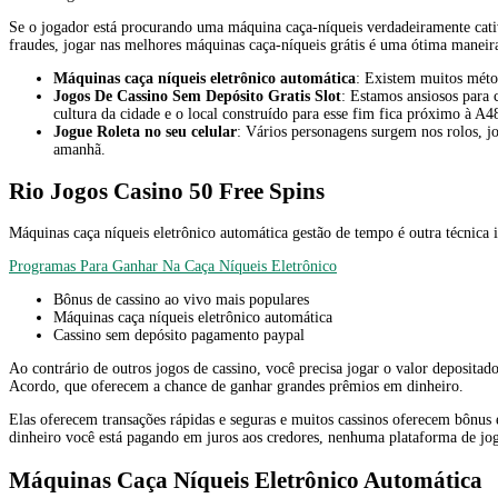
Se o jogador está procurando uma máquina caça-níqueis verdadeiramente cativ
fraudes, jogar nas melhores máquinas caça-níqueis grátis é uma ótima maneira 
Máquinas caça níqueis eletrônico automática
:
Existem muitos métod
Jogos De Cassino Sem Depósito Gratis Slot
:
Estamos ansiosos para 
cultura da cidade e o local construído para esse fim fica próximo à A
Jogue Roleta no seu celular
:
Vários personagens surgem nos rolos, jog
amanhã.
Rio Jogos Casino 50 Free Spins
Máquinas caça níqueis eletrônico automática gestão de tempo é outra técnica 
Programas Para Ganhar Na Caça Níqueis Eletrônico
Bônus de cassino ao vivo mais populares
Máquinas caça níqueis eletrônico automática
Cassino sem depósito pagamento paypal
Ao contrário de outros jogos de cassino, você precisa jogar o valor deposit
Acordo, que oferecem a chance de ganhar grandes prêmios em dinheiro.
Elas oferecem transações rápidas e seguras e muitos cassinos oferecem bônus 
dinheiro você está pagando em juros aos credores, nenhuma plataforma de jog
Máquinas Caça Níqueis Eletrônico Automática