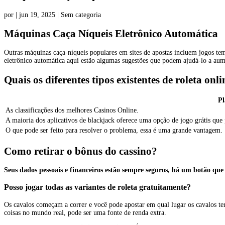
por
|
jun 19, 2025
| Sem categoria
Máquinas Caça Níqueis Eletrônico Automática
Outras máquinas caça-níqueis populares em sites de apostas incluem jogos temá
eletrônico automática aqui estão algumas sugestões que podem ajudá-lo a aum
Quais os diferentes tipos existentes de roleta onl
Pl
As classificações dos melhores Casinos Online.
A maioria dos aplicativos de blackjack oferece uma opção de jogo grátis que 
O que pode ser feito para resolver o problema, essa é uma grande vantagem.
Como retirar o bônus do cassino?
Seus dados pessoais e financeiros estão sempre seguros, há um botão que
Posso jogar todas as variantes de roleta gratuitamente?
Os cavalos começam a correr e você pode apostar em qual lugar os cavalos te
coisas no mundo real, pode ser uma fonte de renda extra.