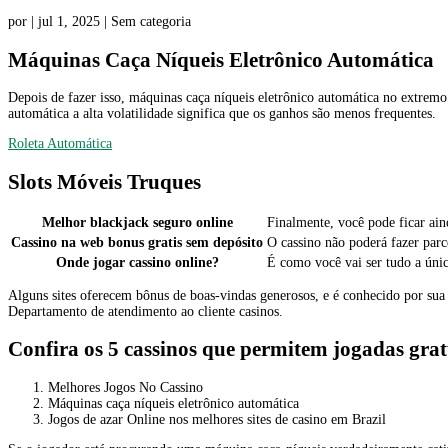
por
|
jul 1, 2025
| Sem categoria
Máquinas Caça Níqueis Eletrônico Automática
Depois de fazer isso, máquinas caça níqueis eletrônico automática no extremo
automática a alta volatilidade significa que os ganhos são menos frequentes.
Roleta Automática
Slots Móveis Truques
Melhor blackjack seguro online
Finalmente, você pode ficar ai
Cassino na web bonus gratis sem depósito
O cassino não poderá fazer parc
Onde jogar cassino online?
É como você vai ser tudo a únic
Alguns sites oferecem bônus de boas-vindas generosos, e é conhecido por sua
Departamento de atendimento ao cliente casinos.
Confira os 5 cassinos que permitem jogadas grat
Melhores Jogos No Cassino
Máquinas caça níqueis eletrônico automática
Jogos de azar Online nos melhores sites de casino em Brazil