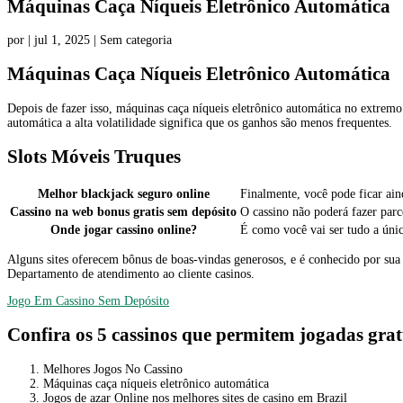
Máquinas Caça Níqueis Eletrônico Automática
por
|
jul 1, 2025
| Sem categoria
Máquinas Caça Níqueis Eletrônico Automática
Depois de fazer isso, máquinas caça níqueis eletrônico automática no extremo
automática a alta volatilidade significa que os ganhos são menos frequentes.
Slots Móveis Truques
Melhor blackjack seguro online
Finalmente, você pode ficar ai
Cassino na web bonus gratis sem depósito
O cassino não poderá fazer parc
Onde jogar cassino online?
É como você vai ser tudo a únic
Alguns sites oferecem bônus de boas-vindas generosos, e é conhecido por sua
Departamento de atendimento ao cliente casinos.
Jogo Em Cassino Sem Depósito
Confira os 5 cassinos que permitem jogadas grat
Melhores Jogos No Cassino
Máquinas caça níqueis eletrônico automática
Jogos de azar Online nos melhores sites de casino em Brazil