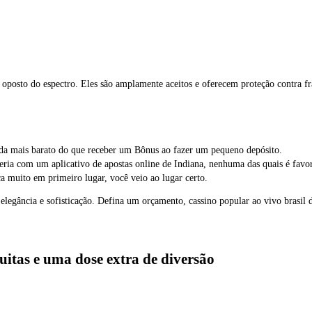
 oposto do espectro. Eles são amplamente aceitos e oferecem proteção contra fr
nda mais barato do que receber um Bônus ao fazer um pequeno depósito.
eria com um aplicativo de apostas online de Indiana, nenhuma das quais é favo
a muito em primeiro lugar, você veio ao lugar certo.
 elegância e sofisticação. Defina um orçamento, cassino popular ao vivo bras
uitas e uma dose extra de diversão