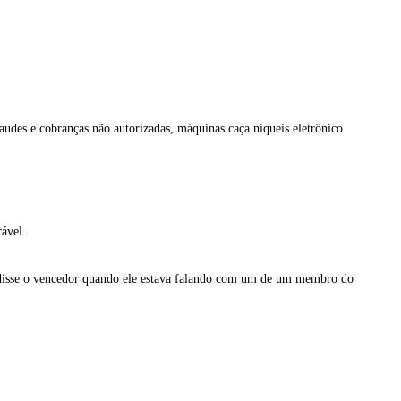
audes e cobranças não autorizadas, máquinas caça níqueis eletrônico
rável.
il disse o vencedor quando ele estava falando com um de um membro do