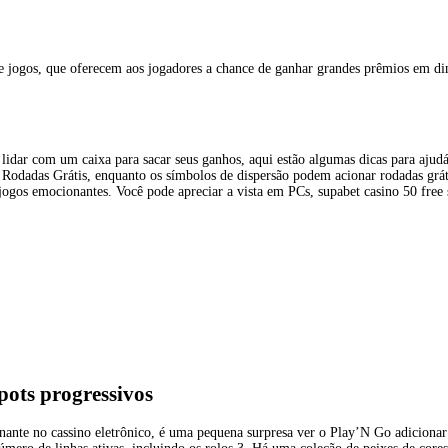
e jogos, que oferecem aos jogadores a chance de ganhar grandes prêmios em d
 lidar com um caixa para sacar seus ganhos, aqui estão algumas dicas para ajud
e Rodadas Grátis, enquanto os símbolos de dispersão podem acionar rodadas grá
 jogos emocionantes. Você pode apreciar a vista em PCs, supabet casino 50 free
pots progressivos
ante no cassino eletrônico, é uma pequena surpresa ver o Play’N Go adicionar e