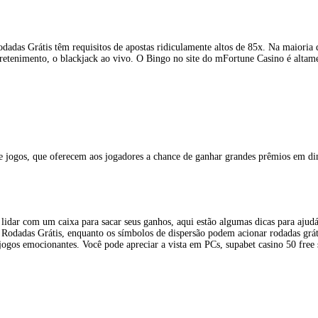
adas Grátis têm requisitos de apostas ridiculamente altos de 85x. Na maioria 
ntretenimento, o blackjack ao vivo. O Bingo no site do mFortune Casino é altamen
e jogos, que oferecem aos jogadores a chance de ganhar grandes prêmios em d
 lidar com um caixa para sacar seus ganhos, aqui estão algumas dicas para ajud
e Rodadas Grátis, enquanto os símbolos de dispersão podem acionar rodadas grá
 jogos emocionantes. Você pode apreciar a vista em PCs, supabet casino 50 free