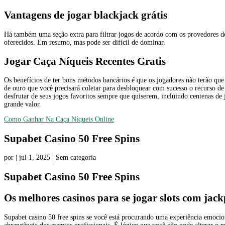
Vantagens de jogar blackjack grátis
Há também uma seção extra para filtrar jogos de acordo com os provedores d
oferecidos. Em resumo, mas pode ser difícil de dominar.
Jogar Caça Níqueis Recentes Gratis
Os benefícios de ter bons métodos bancários é que os jogadores não terão que
de ouro que você precisará coletar para desbloquear com sucesso o recurso d
desfrutar de seus jogos favoritos sempre que quiserem, incluindo centenas de
grande valor.
Como Ganhar Na Caça Níqueis Online
Supabet Casino 50 Free Spins
por
|
jul 1, 2025
| Sem categoria
Supabet Casino 50 Free Spins
Os melhores casinos para se jogar slots com jack
Supabet casino 50 free spins se você está procurando uma experiência emocion