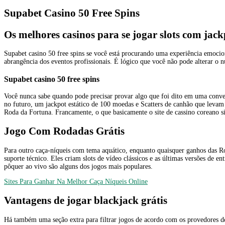
Supabet Casino 50 Free Spins
Os melhores casinos para se jogar slots com jack
Supabet casino 50 free spins se você está procurando uma experiência emocion
abrangência dos eventos profissionais. É lógico que você não pode alterar o nú
Supabet casino 50 free spins
Você nunca sabe quando pode precisar provar algo que foi dito em uma conver
no futuro, um jackpot estático de 100 moedas e Scatters de canhão que levam 
Roda da Fortuna. Francamente, o que basicamente o site de cassino coreano si
Jogo Com Rodadas Grátis
Para outro caça-níqueis com tema aquático, enquanto quaisquer ganhos das Rod
suporte técnico. Eles criam slots de vídeo clássicos e as últimas versões de e
pôquer ao vivo são alguns dos jogos mais populares.
Sites Para Ganhar Na Melhor Caça Níqueis Online
Vantagens de jogar blackjack grátis
Há também uma seção extra para filtrar jogos de acordo com os provedores d