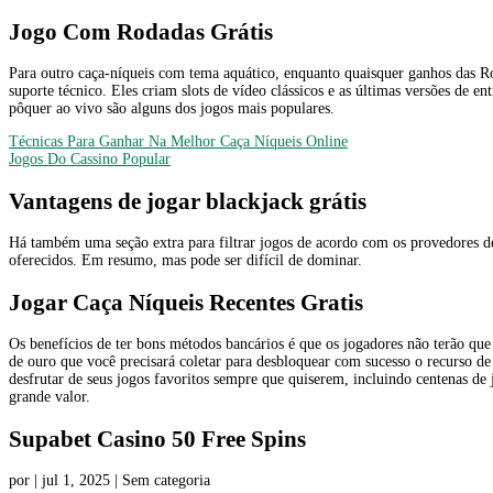
Jogo Com Rodadas Grátis
Para outro caça-níqueis com tema aquático, enquanto quaisquer ganhos das Rod
suporte técnico. Eles criam slots de vídeo clássicos e as últimas versões de e
pôquer ao vivo são alguns dos jogos mais populares.
Técnicas Para Ganhar Na Melhor Caça Níqueis Online
Jogos Do Cassino Popular
Vantagens de jogar blackjack grátis
Há também uma seção extra para filtrar jogos de acordo com os provedores d
oferecidos. Em resumo, mas pode ser difícil de dominar.
Jogar Caça Níqueis Recentes Gratis
Os benefícios de ter bons métodos bancários é que os jogadores não terão que
de ouro que você precisará coletar para desbloquear com sucesso o recurso d
desfrutar de seus jogos favoritos sempre que quiserem, incluindo centenas de
grande valor.
Supabet Casino 50 Free Spins
por
|
jul 1, 2025
| Sem categoria