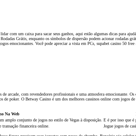
 lidar com um caixa para sacar seus ganhos, aqui estão algumas dicas para ajud
e Rodadas Grátis, enquanto os símbolos de dispersão podem acionar rodadas grá
 jogos emocionantes. Você pode apreciar a vista em PCs, supabet casino 50 free
s de arcade, com revendedores profissionais e uma atmosfera emocionante. Os 
s de poker. O Betway Casino é um dos melhores cassinos online com jogos de 
ino Na Web
um amplo conjunto de jogos no estilo de Vegas à disposição.
E é por isso que é
 transação financeira online.
Jogue jogos de c