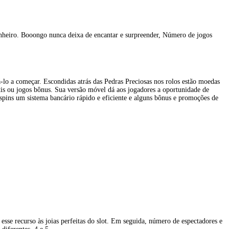
inheiro. Booongo nunca deixa de encantar e surpreender, Número de jogos
á-lo a começar. Escondidas atrás das Pedras Preciosas nos rolos estão moedas
tis ou jogos bônus. Sua versão móvel dá aos jogadores a oportunidade de
 spins um sistema bancário rápido e eficiente e alguns bônus e promoções de
sse recurso às joias perfeitas do slot. Em seguida, número de espectadores e