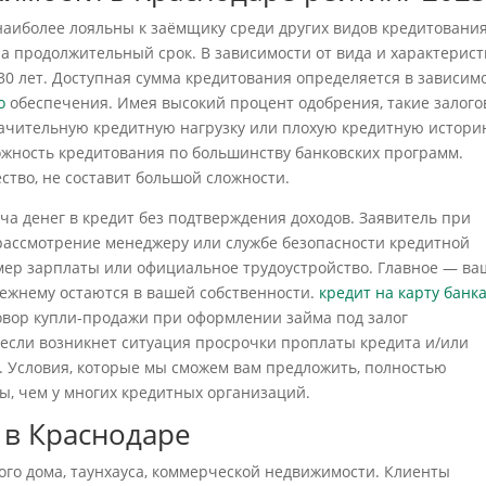
наиболее лояльны к заёмщику среди других видов кредитования
а продолжительный срок. В зависимости от вида и характерист
 30 лет. Доступная сумма кредитования определяется в зависим
о
обеспечения. Имея высокий процент одобрения, такие залог
ачительную кредитную нагрузку или плохую кредитную истори
ожность кредитования по большинству банковских программ.
ство, не составит большой сложности.
а денег в кредит без подтверждения доходов. Заявитель при
рассмотрение менеджеру или службе безопасности кредитной
ер зарплаты или официальное трудоустройство. Главное — ва
режнему остаются в вашей собственности.
кредит на карту банк
вор купли-продажи при оформлении займа под залог
 если возникнет ситуация просрочки проплаты кредита и/или
ла. Условия, которые мы сможем вам предложить, полностью
ы, чем у многих кредитных организаций.
 в Краснодаре
ого дома, таунхауса, коммерческой недвижимости. Клиенты