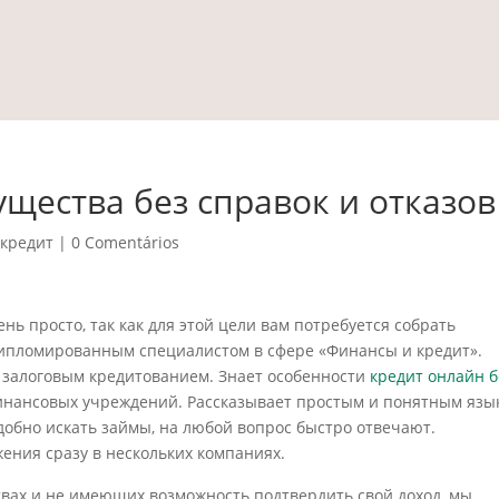
ущества без справок и отказов
кредит
|
0 Comentários
ень просто, так как для этой цели вам потребуется собрать
дипломированным специалистом в сфере «Финансы и кредит».
с залоговым кредитованием. Знает особенности
кредит онлайн б
инансовых учреждений. Рассказывает простым и понятным язы
добно искать займы, на любой вопрос быстро отвечают.
ения сразу в нескольких компаниях.
ах и не имеющих возможность подтвердить свой доход, мы