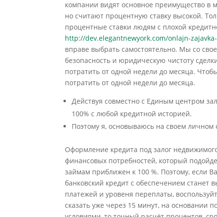
компании видят основное преимущество в м
но считают процентную ставку высокой. То
процентные ставки людям с плохой кредитн
http://dev.elegantnewyork.com/onlajn-zajavka
вправе выбрать самостоятельно. Мы со сво
безопасность и юридическую чистоту сделки.
потратить от одной недели до месяца. Чтобы
потратить от одной недели до месяца.
Действуя совместно с Единым центром зал
100% с любой кредитной историей.
Поэтому я, основываюсь на своем личном 
Оформление кредита под залог недвижимого
финансовых потребностей, который подойде
займам приближен к 100 %. Поэтому, если В
банковский кредит с обеспечением станет 
платежей и уровеня переплаты, воспользуй
сказать уже через 15 минут, на основании 
условиями, то точный расчёт процентов, ср