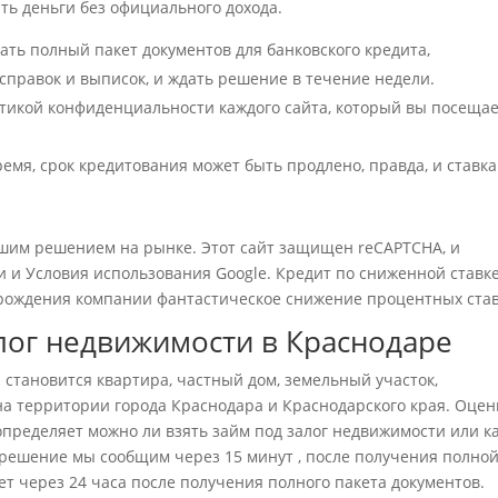
ть деньги без официального дохода.
ать полный пакет документов для банковского кредита,
правок и выписок, и ждать решение в течение недели.
тикой конфиденциальности каждого сайта, который вы посещае
емя, срок кредитования может быть продлено, правда, и ставка
учшим решением на рынке. Этот сайт защищен reCAPTCHA, и
и Условия использования Google. Кредит по сниженной ставке
я рождения компании фантастическое снижение процентных став
алог недвижимости в Краснодаре
становится квартира, частный дом, земельный участок,
а территории города Краснодара и Краснодарского края. Оцен
определяет можно ли взять займ под залог недвижимости или к
решение мы сообщим через 15 минут , после получения полно
т через 24 часа после получения полного пакета документов.