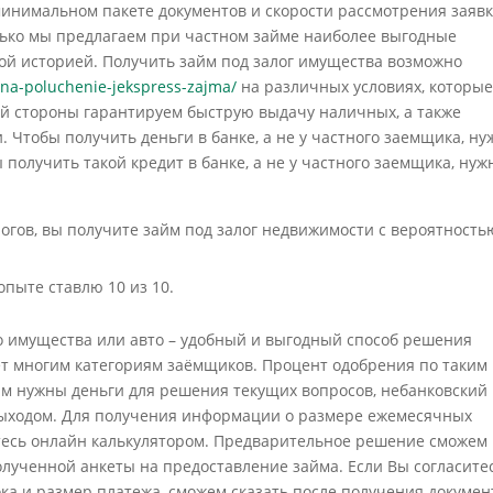
инимальном пакете документов и скорости рассмотрения заявк
лько мы предлагаем при частном займе наиболее выгодные
ой историей. Получить займ под залог имущества возможно
-na-poluchenie-jekspress-zajma/
на различных условиях, которы
ей стороны гарантируем быструю выдачу наличных, а также
 Чтобы получить деньги в банке, а не у частного заемщика, ну
 получить такой кредит в банке, а не у частного заемщика, нуж
огов, вы получите займ под залог недвижимости с вероятность
опыте ставлю 10 из 10.
 имущества или авто – удобный и выгодный способ решения
т многим категориям заёмщиков. Процент одобрения по таким
ам нужны деньги для решения текущих вопросов, небанковский
выходом. Для получения информации о размере ежемесячных
тесь онлайн калькулятором. Предварительное решение сможем
полученной анкеты на предоставление займа. Если Вы согласите
ока и размер платежа, сможем сказать после получения докумен