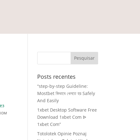
Posts recentes
“step-by-step Guideline:
Mostbet কিভাবে খেলতে হয় Safely
And Easily
ез
1xbet Desktop Software Free
ком
Download 1xbet Com ᐉ
1xbet Com”
Totolotek Opinie Poznaj