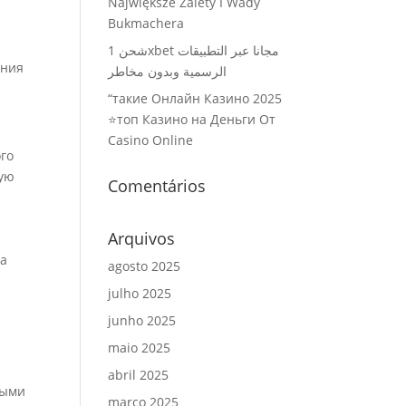
Największe Zalety I Wady
Bukmachera
شحن 1xbet مجانا عبر التطبيقات
ения
الرسمية وبدون مخاطر
“такие Онлайн Казино 2025
⭐топ Казино на Деньги От
Casino Online
ого
ную
Comentários
Arquivos
та
agosto 2025
julho 2025
junho 2025
maio 2025
abril 2025
ными
março 2025