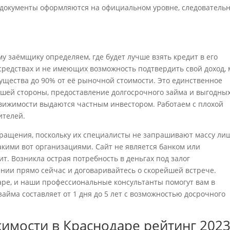
е документы оформляются на официальном уровне, следовательн
 заёмщику определяем, где будет лучше взять кредит в его
редствах и не имеющих возможность подтвердить свой доход,
ущества до 90% от её рыночной стоимости. Это единственное
шей стороны, предоставление долгосрочного займа и выгодны
движимости выдаются частным инвестором. Работаем с плохой
ителей.
бращения, поскольку их специалисты не запрашивают массу ли
акими вот организациями. Сайт не является банком или
т. Возникла острая потребность в деньгах под залог
нии прямо сейчас и договаривайтесь о скорейшей встрече.
ре, и наши профессиональные консультанты помогут вам в
йма составляет от 1 дня до 5 лет с возможностью досрочного
имости в Краснодаре рейтинг 202