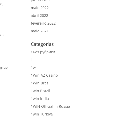
о,
maio 2022
abril 2022
fevereiro 2022
maio 2021
 мы
Categorias
х
! Без рубрики
1
1w
шних
1Win AZ Casino
1Win Brasil
1win Brazil
1win India
1WIN Official In Russia
3
1win Turkiye