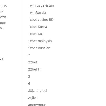
1win uzbekistan
. По
ик
1winRussia
ости
1xbet casino BD
овые
1xbet Korea
ю.
1xbet KR
1xbet malaysia
1xbet Russian
2
ша
22bet
а
22bet IT
3
6
888starz bd
Ações
anonymous