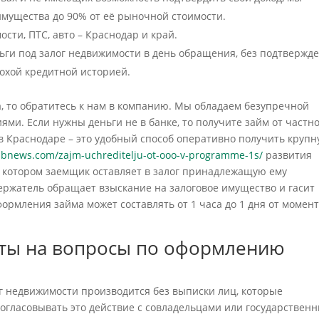
имущества до 90% от её рыночной стоимости.
сти, ПТС, авто – Краснодар и край.
еньги под залог недвижимости в день обращения, без подтвержд
лохой кредитной историей.
, то обратитесь к нам в компанию. Мы обладаем безупречной
и. Если нужны деньги не в банке, то получите займ от частн
в Краснодаре – это удобный способ оперативно получить круп
ubnews.com/zajm-uchreditelju-ot-ooo-v-programme-1s/
развития
и котором заемщик оставляет в залог принадлежащую ему
ержатель обращает взыскание на залоговое имущество и гасит
формления займа может составлять от 1 часа до 1 дня от момен
еты на вопросы по оформлению
г недвижимости производится без выписки лиц, которые
согласовывать это действие с совладельцами или государствен