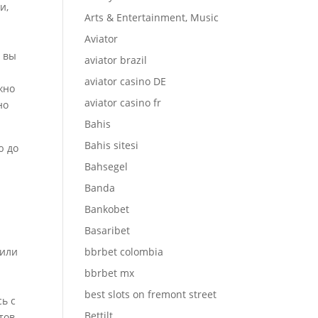
и,
Arts & Entertainment, Music
Aviator
е вы
aviator brazil
aviator casino DE
жно
aviator casino fr
но
Bahis
Bahis sitesi
ю до
Bahsegel
Banda
Bankobet
Basaribet
 или
bbrbet colombia
bbrbet mx
best slots on fremont street
сь с
Bettilt
тов.