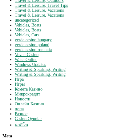
Travel & Leisure, Outdoors
Travel & Leisure, Travel Tips
Travel & Leisure, Vacations
Travel & Leisure, Vacations
uncategorized
Vehicles, Boats
Vehicles, Boats
Vehicles, Cars
verde casino hungary
verde casino poland
verde casino romania
Vovan Casino
WatchOnline
Windows Updates
Writing & Speaking, Writing
Writing & Speaking, Writing
Игра
Игры
Комета Казино
Микрокредит
Новости
Онлайн Казино
попа
Разное
Сasino Oyunlar
คาสิโน
Meta