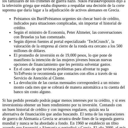
los familiares de los crímenes de guerra nazis. Nikos Paraskevopoulos dijo a
la televisión griega que estaba dispuesto a respaldar una decisión de la corte
suprema que daría lugar a la adjudicación de activos alemanes en Grecia.
Préstamos sin BuróPréstamos urgentes sin checar buró de crédito,
indicados para situaciones complicadas, sin importar el historial de
crédito.
Según el ministro de Economía, Peter Altmeier, las conversaciones
con Bruselas ya han comenzado.
Según dijeron fuentes al portal especializado ‘TechCrunch’, la
valoración de la empresa al cierre de la ronda era cercano a los 500
millones de dólares.
El promedio de inversión es de 19,000 pesos, lo que pone de
manifiesto la intención de las mujeres jóvenes buscan nuevas
opciones de financiamiento que les permita solventar gastos.
En el caso de que tuvieras problemas para afrontar tu pago
YoTePresto te recomienda que contactes con ellos a través de su
Servicio de Atención al Cliente.
La devolución de las cuotas mensuales corresponderá a un mismo
monto cada mes que se cobrará de manera automática a tu cuenta del
banco sin costo alguno.
Si has pedido prestado podrás pagar menos intereses por tu crédito, y si eres
inversionista obtener un buen rendimiento por tu inversión. Contando con
un buen historial de crédito y con ingresos regulares, quizás sea la
alternativa de financiación que andas buscando. El tema de las reparaciones
de guerra de Alemania a Grecia se arrastra desde fines de la segunda guerra
mundial y nunca se ha abordado a fondo. En 1960 se estableció un tibio
acuerdo que favoreció a Alemania y perjudicó a Grecia. El año 2000, el más