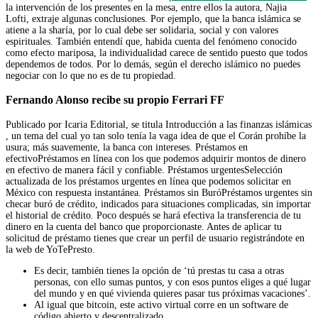
la intervención de los presentes en la mesa, entre ellos la autora, Najia
Lofti, extraje algunas conclusiones. Por ejemplo, que la banca islámica se
atiene a la sharía, por lo cual debe ser solidaria, social y con valores
espirituales. También entendí que, habida cuenta del fenómeno conocido
como efecto mariposa, la individualidad carece de sentido puesto que todos
dependemos de todos. Por lo demás, según el derecho islámico no puedes
negociar con lo que no es de tu propiedad.
Fernando Alonso recibe su propio Ferrari FF
Publicado por Icaria Editorial, se titula Introducción a las finanzas islámicas
, un tema del cual yo tan solo tenía la vaga idea de que el Corán prohíbe la
usura; más suavemente, la banca con intereses. Préstamos en
efectivoPréstamos en línea con los que podemos adquirir montos de dinero
en efectivo de manera fácil y confiable. Préstamos urgentesSelección
actualizada de los préstamos urgentes en línea que podemos solicitar en
México con respuesta instantánea. Préstamos sin BuróPréstamos urgentes sin
checar buró de crédito, indicados para situaciones complicadas, sin importar
el historial de crédito. Poco después se hará efectiva la transferencia de tu
dinero en la cuenta del banco que proporcionaste. Antes de aplicar tu
solicitud de préstamo tienes que crear un perfil de usuario registrándote en
la web de YoTePresto.
Es decir, también tienes la opción de ‘tú prestas tu casa a otras
personas, con ello sumas puntos, y con esos puntos eliges a qué lugar
del mundo y en qué vivienda quieres pasar tus próximas vacaciones’.
Al igual que bitcoin, este activo virtual corre en un software de
código abierto y descentralizado.