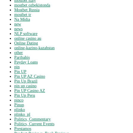
mostbet italy
mostbet ozbekistonda
Mostbet Russia
mostbet tr
Na Mídia
new
news
NLP software
online casino au
Online Dating
online-kazino-kazahstan
other
Paribahis
Payday Loans
pin
Pin UP
Pin UP AZ Casino
Pin Up Brazil
pin up casino
Pin UP Casino AZ
Pin Up Peru
pinco
Pinup
plinko
plinko_pl
Politics, Commentary
Politics, Current Events
Prestamos