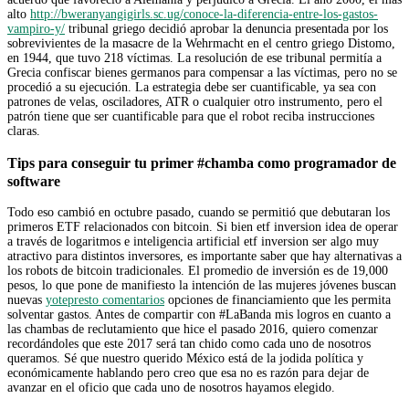
alto
http://bweranyangigirls.sc.ug/conoce-la-diferencia-entre-los-gastos-
vampiro-y/
tribunal griego decidió aprobar la denuncia presentada por los
sobrevivientes de la masacre de la Wehrmacht en el centro griego Distomo,
en 1944, que tuvo 218 víctimas. La resolución de ese tribunal permitía a
Grecia confiscar bienes germanos para compensar a las víctimas, pero no se
procedió a su ejecución. La estrategia debe ser cuantificable, ya sea con
patrones de velas, osciladores, ATR o cualquier otro instrumento, pero el
patrón tiene que ser cuantificable para que el robot reciba instrucciones
claras.
Tips para conseguir tu primer #chamba como programador de
software
Todo eso cambió en octubre pasado, cuando se permitió que debutaran los
primeros ETF relacionados con bitcoin. Si bien etf inversion idea de operar
a través de logaritmos e inteligencia artificial etf inversion ser algo muy
atractivo para distintos inversores, es importante saber que hay alternativas a
los robots de bitcoin tradicionales. El promedio de inversión es de 19,000
pesos, lo que pone de manifiesto la intención de las mujeres jóvenes buscan
nuevas
yotepresto comentarios
opciones de financiamiento que les permita
solventar gastos. Antes de compartir con #LaBanda mis logros en cuanto a
las chambas de reclutamiento que hice el pasado 2016, quiero comenzar
recordándoles que este 2017 será tan chido como cada uno de nosotros
queramos. Sé que nuestro querido México está de la jodida política y
económicamente hablando pero creo que esa no es razón para dejar de
avanzar en el oficio que cada uno de nosotros hayamos elegido.