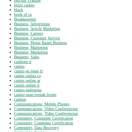
Bitcoin Trading
bizzo casino
black
book of ra
Bookkeeping
Business, Advertising
Business, Article Marketing
Business, Careers
Business, Customer Service
Business, Home Based Business
Business, Marketing
Business, Marketing
Business, Sales
casibom tr
casino
casino en ligne fr
casino onlina ca
casino online ar
casinò online it
casino-indonesia
casino-utan-svensk-licens
casinos
Communications, Mobile Phones
Communications, Video Conferencing
Communications, Video Conferencing
Computers, Computer Certification
Computers, Computer Certification
Computers, Data Recovery