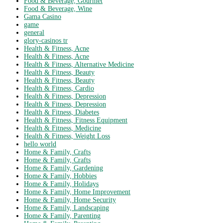
Food & Beverage, Gourmet
Food & Beverage, Wine
Gama Casino
game
general
glory-casinos tr
Health & Fitness, Acne
Health & Fitness, Acne
Health & Fitness, Alternative Medicine
Health & Fitness, Beauty
Health & Fitness, Beauty
Health & Fitness, Cardio
Health & Fitness, Depression
Health & Fitness, Depression
Health & Fitness, Diabetes
Health & Fitness, Fitness Equipment
Health & Fitness, Medicine
Health & Fitness, Weight Loss
hello world
Home & Family, Crafts
Home & Family, Crafts
Home & Family, Gardening
Home & Family, Hobbies
Home & Family, Holidays
Home & Family, Home Improvement
Home & Family, Home Security
Home & Family, Landscaping
Home & Family, Parenting