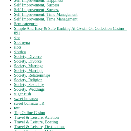
Self Improvement, Happiness
Self Improvement, Success
Self Improvement, Success
Self Improvement, Time Management
Self Improvement, Time Management
Sem categoria
Simple And Easy & Safe Banking At Ozwin On Collection Casino –
891
slot
Slot oyna
slots
slottica
Society, Divorce
Society, Divorce
Society, Marriage
Society, Marriage
Society, Relationships
Society, Religion
Society, Sexuality
Society, Weddings
sugar rush
sweet bonanza
sweet bonanza TR
test
Top Online Casino
Travel & Leisure, Aviation
Travel & Leisure, Boating
Travel & Leisure, Destinations