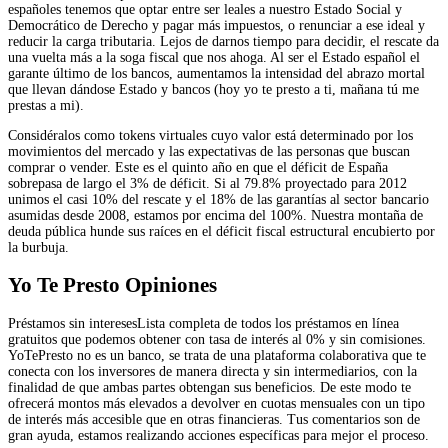
españoles tenemos que optar entre ser leales a nuestro Estado Social y
Democrático de Derecho y pagar más impuestos, o renunciar a ese ideal y
reducir la carga tributaria. Lejos de darnos tiempo para decidir, el rescate da
una vuelta más a la soga fiscal que nos ahoga. Al ser el Estado español el
garante último de los bancos, aumentamos la intensidad del abrazo mortal
que llevan dándose Estado y bancos (hoy yo te presto a ti, mañana tú me
prestas a mi).
Considéralos como tokens virtuales cuyo valor está determinado por los
movimientos del mercado y las expectativas de las personas que buscan
comprar o vender. Este es el quinto año en que el déficit de España
sobrepasa de largo el 3% de déficit. Si al 79.8% proyectado para 2012
unimos el casi 10% del rescate y el 18% de las garantías al sector bancario
asumidas desde 2008, estamos por encima del 100%. Nuestra montaña de
deuda pública hunde sus raíces en el déficit fiscal estructural encubierto por
la burbuja.
Yo Te Presto Opiniones
Préstamos sin interesesLista completa de todos los préstamos en línea
gratuitos que podemos obtener con tasa de interés al 0% y sin comisiones.
YoTePresto no es un banco, se trata de una plataforma colaborativa que te
conecta con los inversores de manera directa y sin intermediarios, con la
finalidad de que ambas partes obtengan sus beneficios. De este modo te
ofrecerá montos más elevados a devolver en cuotas mensuales con un tipo
de interés más accesible que en otras financieras. Tus comentarios son de
gran ayuda, estamos realizando acciones específicas para mejor el proceso.