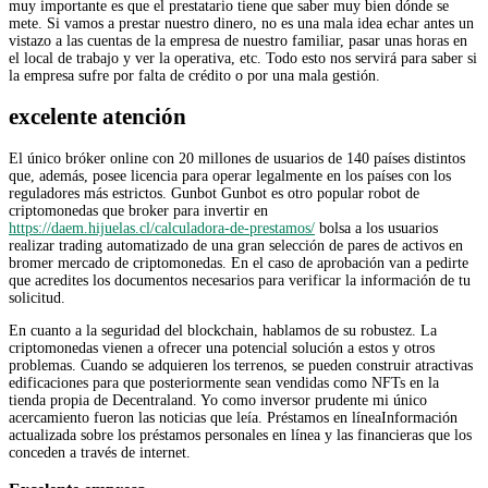
muy importante es que el prestatario tiene que saber muy bien dónde se
mete. Si vamos a prestar nuestro dinero, no es una mala idea echar antes un
vistazo a las cuentas de la empresa de nuestro familiar, pasar unas horas en
el local de trabajo y ver la operativa, etc. Todo esto nos servirá para saber si
la empresa sufre por falta de crédito o por una mala gestión.
excelente atención
El único bróker online con 20 millones de usuarios de 140 países distintos
que, además, posee licencia para operar legalmente en los países con los
reguladores más estrictos. Gunbot Gunbot es otro popular robot de
criptomonedas que broker para invertir en
https://daem.hijuelas.cl/calculadora-de-prestamos/
bolsa a los usuarios
realizar trading automatizado de una gran selección de pares de activos en
bromer mercado de criptomonedas. En el caso de aprobación van a pedirte
que acredites los documentos necesarios para verificar la información de tu
solicitud.
En cuanto a la seguridad del blockchain, hablamos de su robustez. La
criptomonedas vienen a ofrecer una potencial solución a estos y otros
problemas. Cuando se adquieren los terrenos, se pueden construir atractivas
edificaciones para que posteriormente sean vendidas como NFTs en la
tienda propia de Decentraland. Yo como inversor prudente mi único
acercamiento fueron las noticias que leía. Préstamos en líneaInformación
actualizada sobre los préstamos personales en línea y las financieras que los
conceden a través de internet.