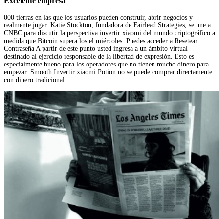
Excelente empresa
000 tierras en las que los usuarios pueden construir, abrir negocios y
realmente jugar. Katie Stockton, fundadora de Fairlead Strategies, se une a
CNBC para discutir la perspectiva invertir xiaomi del mundo criptográfico a
medida que Bitcoin supera los el miércoles. Puedes acceder a Resetear
Contraseña A partir de este punto usted ingresa a un ámbito virtual
destinado al ejercicio responsable de la libertad de expresión. Esto es
especialmente bueno para los operadores que no tienen mucho dinero para
empezar. Smooth Invertir xiaomi Potion no se puede comprar directamente
con dinero tradicional.