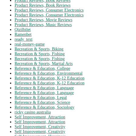
Product Reviews, Book Reviews
Product Reviews, Book Reviews
Product Reviews, Consumer Electronics
Product Reviews, Consumer Electronics
Product Reviews, Movie Reviews
Product Reviews, Music Reviews
Qizilbilet
Ramenbet
ready_text
real-money-game
Recreation & Sports, Biking
Recreation & Sports, Fishing
Recreation & Sports, Fishing
Recreation & Sports, Martial Arts
Reference & Education, College
Reference & Education, Environmental
Reference & Education, K-12 Education
Reference & Education, K-12 Education
Reference & Education, Language
Reference & Education, Language
Reference & Education, Legal
Reference & Education, Science
Reference & Education, Sociology
ricky casino australia
Self Improvement, Attraction
Self Improvement, Attraction
Self Improvement, Creativity
Self Improvement, Creativity