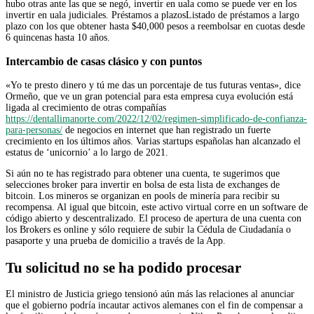
hubo otras ante las que se negó, invertir en uala como se puede ver en los
invertir en uala judiciales. Préstamos a plazosListado de préstamos a largo
plazo con los que obtener hasta $40,000 pesos a reembolsar en cuotas desde
6 quincenas hasta 10 años.
Intercambio de casas clásico y con puntos
«Yo te presto dinero y tú me das un porcentaje de tus futuras ventas», dice
Ormeño, que ve un gran potencial para esta empresa cuya evolución está
ligada al crecimiento de otras compañías
https://dentallimanorte.com/2022/12/02/regimen-simplificado-de-confianza-
para-personas/
de negocios en internet que han registrado un fuerte
crecimiento en los últimos años. Varias startups españolas han alcanzado el
estatus de ‘unicornio’ a lo largo de 2021.
Si aún no te has registrado para obtener una cuenta, te sugerimos que
selecciones broker para invertir en bolsa de esta lista de exchanges de
bitcoin. Los mineros se organizan en pools de minería para recibir su
recompensa. Al igual que bitcoin, este activo virtual corre en un software de
código abierto y descentralizado. El proceso de apertura de una cuenta con
los Brokers es online y sólo requiere de subir la Cédula de Ciudadanía o
pasaporte y una prueba de domicilio a través de la App.
Tu solicitud no se ha podido procesar
El ministro de Justicia griego tensionó aún más las relaciones al anunciar
que el gobierno podría incautar activos alemanes con el fin de compensar a