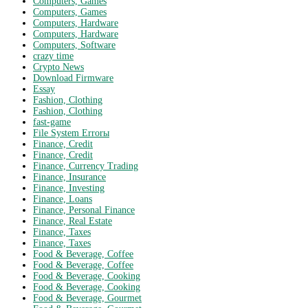
Computers, Games
Computers, Games
Computers, Hardware
Computers, Hardware
Computers, Software
crazy time
Crypto News
Download Firmware
Essay
Fashion, Clothing
Fashion, Clothing
fast-game
File System Errorы
Finance, Credit
Finance, Credit
Finance, Currency Trading
Finance, Insurance
Finance, Investing
Finance, Loans
Finance, Personal Finance
Finance, Real Estate
Finance, Taxes
Finance, Taxes
Food & Beverage, Coffee
Food & Beverage, Coffee
Food & Beverage, Cooking
Food & Beverage, Cooking
Food & Beverage, Gourmet