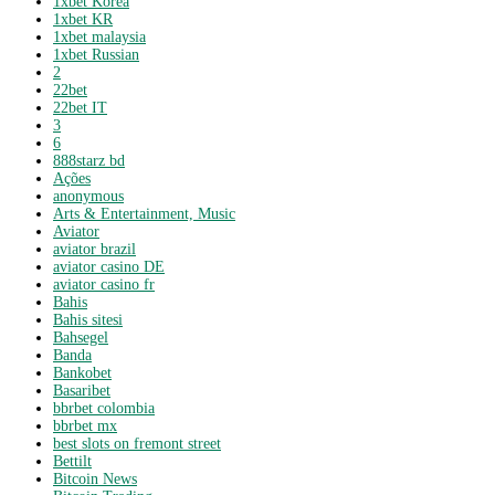
1xbet Korea
1xbet KR
1xbet malaysia
1xbet Russian
2
22bet
22bet IT
3
6
888starz bd
Ações
anonymous
Arts & Entertainment, Music
Aviator
aviator brazil
aviator casino DE
aviator casino fr
Bahis
Bahis sitesi
Bahsegel
Banda
Bankobet
Basaribet
bbrbet colombia
bbrbet mx
best slots on fremont street
Bettilt
Bitcoin News