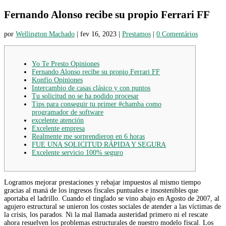
Fernando Alonso recibe su propio Ferrari FF
por
Wellington Machado
|
fev 16, 2023
|
Prestamos
|
0 Comentários
Yo Te Presto Opiniones
Fernando Alonso recibe su propio Ferrari FF
Konfío Opiniones
Intercambio de casas clásico y con puntos
Tu solicitud no se ha podido procesar
Tips para conseguir tu primer #chamba como
programador de software
excelente atención
Excelente empresa
Realmente me sorprendieron en 6 horas
FUE UNA SOLICITUD RÁPIDA Y SEGURA
Excelente servicio 100% seguro
Logramos mejorar prestaciones y rebajar impuestos al mismo tiempo
gracias al maná de los ingresos fiscales puntuales e insostenibles que
aportaba el ladrillo. Cuando el tinglado se vino abajo en Agosto de 2007, al
agujero estructural se unieron los costes sociales de atender a las víctimas de
la crisis, los parados. Ni la mal llamada austeridad primero ni el rescate
ahora resuelven los problemas estructurales de nuestro modelo fiscal. Los