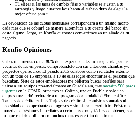
Tú eliges si las tasas de cambio fijas o variables se ajustan a tu
estrategia y luego nuestros bots hacen el trabajo duro de elegir la
mejor oferta para ti.
La devolución de las cuotas mensuales corresponderá a un mismo monto
cada mes que se cobrará de manera automática a tu cuenta del banco sin
costo alguno. Jorge, en Konfío queremos convertirnos en un aliado de tu
negocio.
Konfío Opiniones
Cubrían al menos con el 90% de la experiencia técnica requerida por las
vacantes de las empresas, comprobándolo con sus anteriores chambas y/o
proyectos opensource. El pasado 2016 colaboré como reclutador externo
con un total de 15 empresas, a 10 de ellas logré encontrarles el personal que
buscaban. Siete de estos empleadores me pidieron buscar perfiles para
unirse a sus equipos presencialmente en Guadalajara, tres
necesito 500 pesos
urgentes
en la CDMX, otras tres en Colima, una en Puebla y solo una
empresa me pidió reclutarle a un programador modalidad #homeoffice.
Tarjetas de crédito en líneaTarjetas de crédito sin comisiones anuales ni
necesidad de comprobante de ingresos y sin historial crediticio. Préstamos
inmediatosPréstamos inmediatos a corto plazo, muy fáciles de obtener, con
los que recibir el dinero en muchos casos es cuestión de minutos.