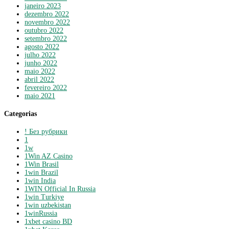
janeiro 2023
dezembro 2022
novembro 2022
outubro 2022
setembro 2022
agosto 2022
julho 2022
junho 2022
maio 2022
abril 2022
fevereiro 2022
maio 2021
Categorias
! Без рубрики
1
1w
1Win AZ Casino
1Win Brasil
1win Brazil
1win India
1WIN Official In Russia
1win Turkiye
1win uzbekistan
1winRussia
1xbet casino BD