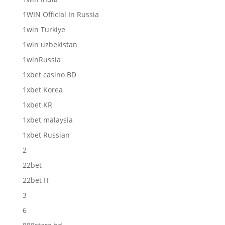
1WIN Official In Russia
1win Turkiye
1win uzbekistan
1winRussia
1xbet casino BD
1xbet Korea
1xbet KR
1xbet malaysia
1xbet Russian
2
22bet
22bet IT
3
6